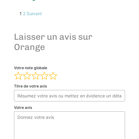
5
s
Suite
Page
Page
1
2
Suivant
u
r
des
5
Laisser un avis sur
avis
Orange
clients
Votre note globale
Titre de votre avis
Votre avis