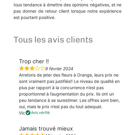
tous tendance à émettre des opinions négatives, et ne
pas donner de retour client lorsque notre expérience
est pourtant positive.
Tous les avis clients
Trop cher !!
9 février 2024
N
Arretons de jeter des fleurs à Orange, leurs prix ne
o
sont vraiment pas justifiés!! Le niveau de qualité en
t
plus par rapport à la concurrence n’est pas
é
proportionnel à l’augmentation du prix. Ils ont un
3
peu tendance à se surestimer. Les offres sont bien,
s
oui, mais le prix n’est pas du tout adequat.
u
Vic
Avis vérifié
r
5
Jamais trouvé mieux