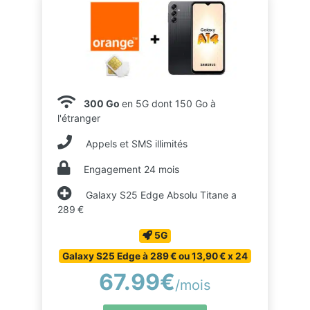
300 Go
en 5G dont 150 Go à
l'étranger
Appels et SMS illimités
Engagement 24 mois
Galaxy S25 Edge Absolu Titane a
289 €
5G
Galaxy S25 Edge à 289 € ou 13,90 € x 24
67.99€
/mois