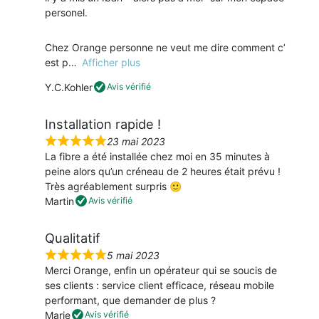
r
personel.
5
Chez Orange personne ne veut me dire comment c’
est p
Afficher plus
Y.C.Kohler
Avis vérifié
Installation rapide !
23 mai 2023
N
La fibre a été installée chez moi en 35 minutes à
o
peine alors qu’un créneau de 2 heures était prévu !
t
Très agréablement surpris 🙂
é
Martin
Avis vérifié
5
s
Qualitatif
u
r
5 mai 2023
N
5
Merci Orange, enfin un opérateur qui se soucis de
o
ses clients : service client efficace, réseau mobile
t
performant, que demander de plus ?
é
Marie
Avis vérifié