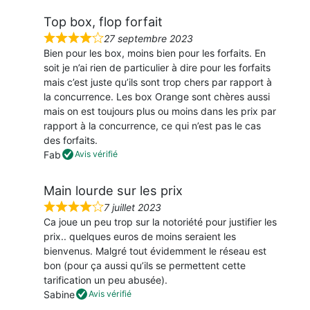
u
Top box, flop forfait
r
5
27 septembre 2023
N
Bien pour les box, moins bien pour les forfaits. En
o
soit je n’ai rien de particulier à dire pour les forfaits
t
mais c’est juste qu’ils sont trop chers par rapport à
é
la concurrence. Les box Orange sont chères aussi
4
mais on est toujours plus ou moins dans les prix par
s
rapport à la concurrence, ce qui n’est pas le cas
u
des forfaits.
r
Fab
Avis vérifié
5
Main lourde sur les prix
7 juillet 2023
N
Ca joue un peu trop sur la notoriété pour justifier les
o
prix.. quelques euros de moins seraient les
t
bienvenus. Malgré tout évidemment le réseau est
é
bon (pour ça aussi qu’ils se permettent cette
4
tarification un peu abusée).
s
Sabine
Avis vérifié
u