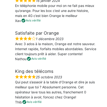
16 janvier 2024
N
En téléphonie mobile pour moi on ne fait pas mieux
o
qu’orange. Pour les box c’est une autre histoire,
t
mais en 4G c’est bien Orange le meilleur
é
Xav
Avis vérifié
5
s
Satisfaite par Orange
u
r
1 décembre 2023
N
5
Avec 3 ados à la maison, Orange est notre sauveur.
o
Internet rapide, forfaits mobiles abordables. Service
t
client toujours prêt à aider. Super contente!
é
Nathou
Avis vérifié
4
s
King des télécoms
u
r
25 octobre 2023
N
5
Qui peut s’asseoir à la table d’Orange et dire je suis
o
meilleur que toi ? Absolument personne. Cet
t
opérateur lave tous les autres, franchement 0
é
hésitation à avoir, foncez chez Orange!
5
Thib
Avis vérifié
s