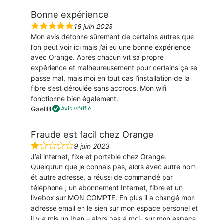
r
Bonne expérience
5
16 juin 2023
N
Mon avis détonne sûrement de certains autres que
o
l’on peut voir ici mais j’ai eu une bonne expérience
t
avec Orange. Après chacun vit sa propre
é
expérience et malheureusement pour certains ça se
5
passe mal, mais moi en tout cas l’installation de la
s
fibre s’est déroulée sans accrocs. Mon wifi
u
fonctionne bien également.
r
Gaelllll
Avis vérifié
5
Fraude est facil chez Orange
9 juin 2023
N
J’ai internet, fixe et portable chez Orange.
o
Quelqu’un que je connais pas, alors avec autre nom
t
ét autre adresse, a réussi de commandé par
é
téléphone ; un abonnement Internet, fibre et un
1
livebox sur MON COMPTE. En plus il a changé mon
s
adresse email en le sien sur mon espace personel et
u
il y a mis un Iban – alors pas á moi- sur mon espace