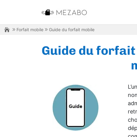
Forfait mobile
Guide du forfait mobile
Guide du forfait
m
L’u
nom
adm
ret
cho
dép
com