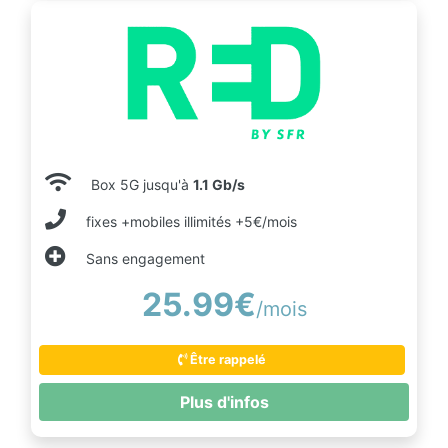
Box 5G jusqu'à
1.1 Gb/s
fixes +mobiles illimités +5€/mois
Sans engagement
25.99€
/mois
Être rappelé
Plus d'infos