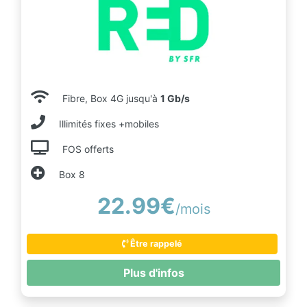
Fibre, Box 4G jusqu'à
1 Gb/s
Illimités fixes +mobiles
FOS offerts
Box 8
22.99€
/mois
Être rappelé
Plus d'infos