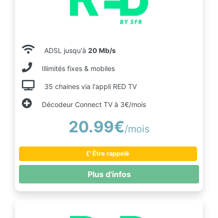
ADSL jusqu'à
20 Mb/s
Illimités fixes & mobiles
35 chaines via l'appli RED TV
Décodeur Connect TV à 3€/mois
20.99€
/mois
Être rappelé
Plus d'infos