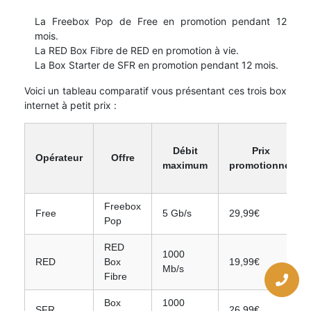
La Freebox Pop de Free en promotion pendant 12
mois.
La RED Box Fibre de RED en promotion à vie.
La Box Starter de SFR en promotion pendant 12 mois.
Voici un tableau comparatif vous présentant ces trois box
internet à petit prix :
Débit
Prix
Opérateur
Offre
maximum
promotionnel
Freebox
Free
5 Gb/s
29,99€
Pop
RED
1000
RED
Box
19,99€
Mb/s
Fibre
Box
1000
SFR
26,99€