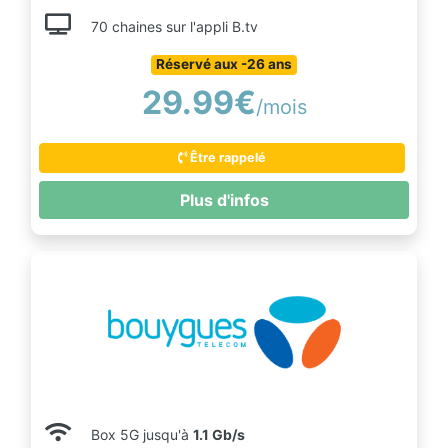
70 chaines sur l'appli B.tv
Réservé aux -26 ans
29.99€
/mois
Être rappelé
Plus d'infos
Box 5G jusqu'à
1.1 Gb/s