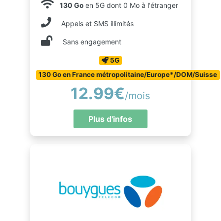
130 Go
en 5G dont 0 Mo à l'étranger
Appels et SMS illimités
Sans engagement
5G
130 Go en France métropolitaine/Europe*/DOM/Suisse
12.99€
/mois
Plus d'infos