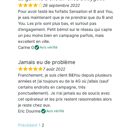
26 septembre 2022
N
Pour avoir testé les forfaits Sensation et B and You,
o
je sais maintenant que je ne prendrai que du B and
t
You. Les prix sont plus bas, et surtout pas
é
d’engagement. Petit bémol sur le réseau qui capte
4
un peu moins bien en campagne parfois, mais
s
excellent en ville.
u
Carine G
Avis vérifié
r
5
Jamais eu de problème
7 août 2022
N
Franchement, je suis client B&You depuis plusieurs
o
années et j’ai toujours eu de la 4G où j’allais (sauf
t
certains endroits en campagne, très
é
ponctuellement). Je n’ai jamais eu de soucis avec
5
cet opérateur et les prix restent raisonnables alors
s
je reste chez eux.
u
Eric Dourme
Avis vérifié
r
5
Suite
Page
Page
Précédent
1
2