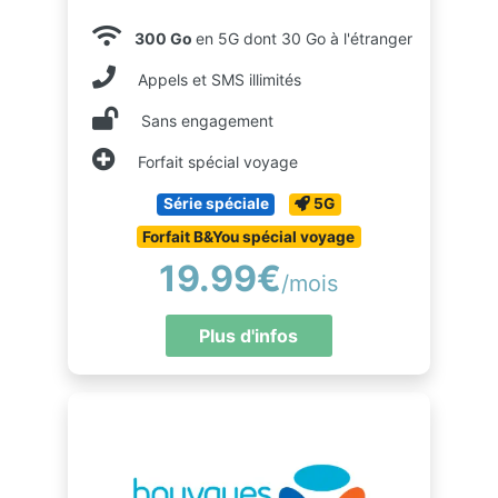
300 Go
en 5G dont 30 Go à l'étranger
Appels et SMS illimités
Sans engagement
Forfait spécial voyage
Série spéciale
5G
Forfait B&You spécial voyage
19.99€
/mois
Plus d'infos