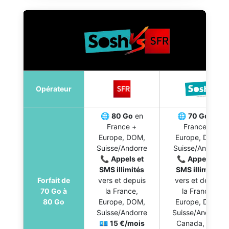
Opérateur
🌐
80 Go
en
🌐
70 Go
en
France +
France +
Europe, DOM,
Europe, DOM,
Suisse/Andorre
Suisse/Andorre
📞
Appels et
📞
Appels et
SMS illimités
SMS illimités
Forfait de
vers et depuis
vers et depuis
70 Go à
la France,
la France,
80 Go
Europe, DOM,
Europe, DOM,
Suisse/Andorre
Suisse/Andorre,
💶
15 €/mois
Canada, USA