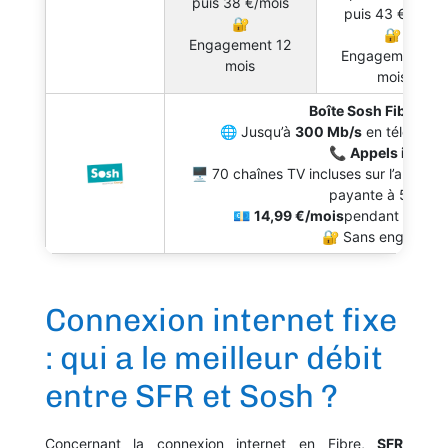
puis 38 €/mois
puis 43 €/mois
🔐
🔐
Engagement 12
Engagement 12
mois
mois
Boîte Sosh Fibre et 
🌐 Jusqu’à
300 Mb/s
en télécharg
📞
Appels illimit
🖥 70 chaînes TV incluses sur l’appli 
payante à 5 €/mo
💶
14,99 €/mois
pendant 1 an pu
🔐 Sans engageme
Connexion internet fixe
: qui a le meilleur débit
entre SFR et Sosh ?
Concernant la connexion internet en Fibre,
SFR