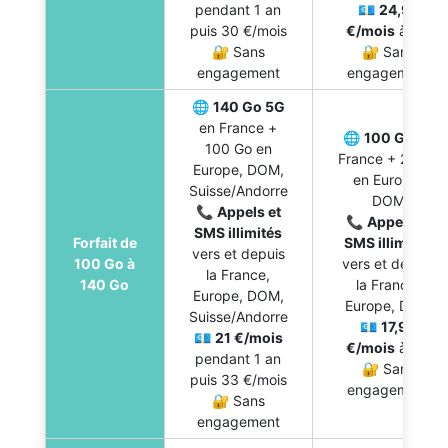
pendant 1 an
💶
24,99
puis 30 €/mois
€/mois
à vie
🔐 Sans
🔐 Sans
engagement
engagement
🌐
140 Go 5G
en France +
🌐
100 Go
en
100 Go en
France + 20 Go
Europe, DOM,
en Europe,
Suisse/Andorre
DOM
📞
Appels et
📞
Appels et
SMS illimités
Forfait de
SMS illimités
vers et depuis
100 Go à
vers et depuis
la France,
140 Go
la France,
Europe, DOM,
Europe, DOM
Suisse/Andorre
💶
17,99
💶
21 €/mois
€/mois
à vie
pendant 1 an
🔐 Sans
puis 33 €/mois
engagement
🔐 Sans
engagement