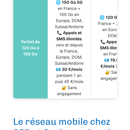
🌐
150 Go 5G
en France +
100 Go en
🌐
120 Go
en
Europe, DOM,
France + 25 Go
Suisse/Andorre
en Europe,
📞
Appels et
DOM
SMS illimités
Forfait de
📞 Appels et
vers et depuis
120 Go à
SMS illimités
la France,
150 Go
en France
Europe, DOM,
💶
19,99
Suisse/Andorre
€/mois
à vie
💶
30 €/mois
🔐 Sans
pendant 1 an
engagement
puis 45 €/mois
🔐 Sans
engagement
Le réseau mobile chez