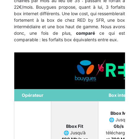
chaînes par mois au lieu de 35 : passant le forfait à
22€/mois. Bouygues propose, quant à lui, 3 forfaits
box internet différents. Une low cost, qui ressemblerait
fortement à la box de chez RED by SFR, une box
intermédiaire et une box haut de gamme. Nous avons
donc, une fois de plus,
comparé
ce qui est
comparable : les forfaits box équivalents entre eux.
Opérateur
Box internet
Bbox Must
🌐 Jusqu’à
1
Bbox Fit
Gb/s
en
🌐 Jusqu’à
téléchargement