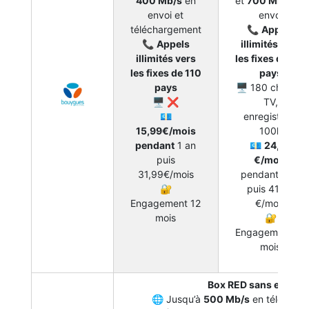
400 Mb/s
en
et
700 Mb/s
en
envoi et
envoi
téléchargement
📞
Appels
📞
Appels
illimités vers
illimités vers
les fixes de 110
les fixes de 110
pays
pays
🖥 180 chaînes
🖥 ❌
TV,
💶
enregistreur
15,99€/mois
100h
pendant
1 an
💶
24,99
puis
€/mois
31,99€/mois
pendant 1 an
🔐
puis 41,99
Engagement 12
€/mois
mois
🔐
Engagement 12
mois
Box RED sans engag
🌐 Jusqu’à
500 Mb/s
en télécharg