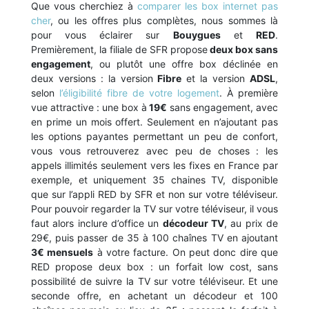
Que vous cherchiez à
comparer les box internet pas
cher
, ou les offres plus complètes, nous sommes là
pour vous éclairer sur
Bouygues
et
RED
.
Premièrement, la filiale de SFR propose
deux box sans
engagement
, ou plutôt une offre box déclinée en
deux versions : la version
Fibre
et la version
ADSL
,
selon
l’éligibilité fibre de votre logement
. À première
vue attractive : une box à
19€
sans engagement, avec
en prime un mois offert. Seulement en n’ajoutant pas
les options payantes permettant un peu de confort,
vous vous retrouverez avec peu de choses : les
appels illimités seulement vers les fixes en France par
exemple, et uniquement 35 chaines TV, disponible
que sur l’appli RED by SFR et non sur votre téléviseur.
Pour pouvoir regarder la TV sur votre téléviseur, il vous
faut alors inclure d’office un
décodeur TV
, au prix de
29€, puis passer de 35 à 100 chaînes TV en ajoutant
3€ mensuels
à votre facture. On peut donc dire que
RED propose deux box : un forfait low cost, sans
possibilité de suivre la TV sur votre téléviseur. Et une
seconde offre, en achetant un décodeur et 100