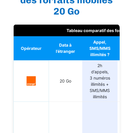
20 Go
Tableau comparatif des forfaits 
Appel,
Data à
Opérateur
SMS/MMS
Eng
l’étranger
illimités ?
2h
d’appels,
3 numéros
20 Go
illimités +
SMS/MMS
illimités