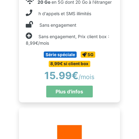
20 Go
en 5G dont 20 Go à l'étranger
h d'appels et SMS illimités
Sans engagement
Sans engagement, Prix client box :
8,99€/mois
Série spéciale
5G
8,99€ si client box
15.99€
/mois
Plus d'infos