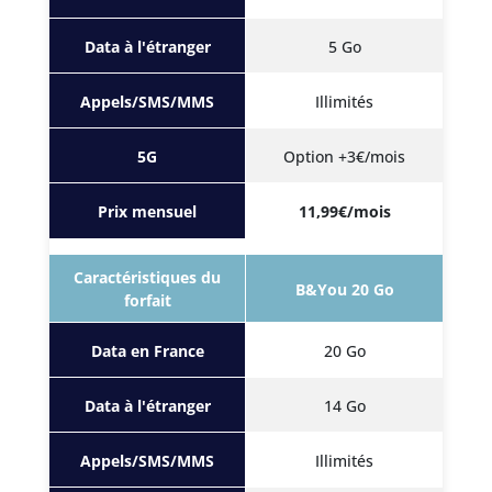
Data à l'étranger
5 Go
Appels/SMS/MMS
Illimités
5G
Option +3€/mois
Prix mensuel
11,99€/mois
Caractéristiques du
B&You 20 Go
forfait
Data en France
20 Go
Data à l'étranger
14 Go
Appels/SMS/MMS
Illimités