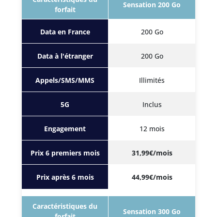
Sensation 200 Go
forfait
Data en France
200 Go
Data à l'étranger
200 Go
Appels/SMS/MMS
Illimités
5G
Inclus
Engagement
12 mois
Prix 6 premiers mois
31,99€/mois
Prix après 6 mois
44,99€/mois
Caractéristiques du
Sensation 300 Go
forfait