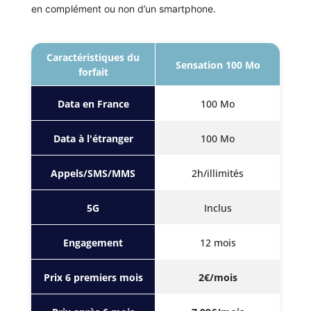
en complément ou non d’un smartphone.
Caractéristiques du
Sensation 100 Mo
forfait
Data en France
100 Mo
Data à l'étranger
100 Mo
Appels/SMS/MMS
2h/illimités
5G
Inclus
Engagement
12 mois
Prix 6 premiers mois
2€/mois