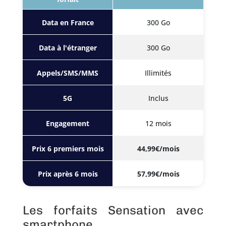
Data en France
300 Go
Data à l'étranger
300 Go
Appels/SMS/MMS
Illimités
5G
Inclus
Engagement
12 mois
Prix 6 premiers mois
44,99€/mois
Prix après 6 mois
57,99€/mois
Les forfaits Sensation avec
smartphone