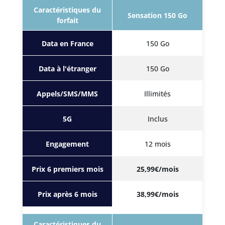
Caractéristiques du
Sensation 150 Go
forfait
Data en France
150 Go
Data à l'étranger
150 Go
Appels/SMS/MMS
Illimités
5G
Inclus
Engagement
12 mois
Prix 6 premiers mois
25,99€/mois
Prix après 6 mois
38,99€/mois
Caractéristiques du