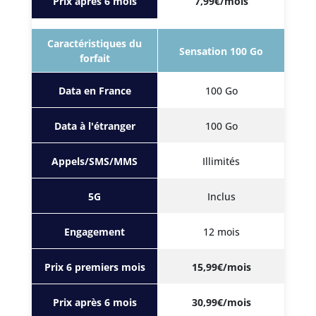
Prix après 6 mois
7,99€/mois
Caractéristiques du
Sensation 100 Go
forfait
Data en France
100 Go
Data à l'étranger
100 Go
Appels/SMS/MMS
Illimités
5G
Inclus
Engagement
12 mois
Prix 6 premiers mois
15,99€/mois
Prix après 6 mois
30,99€/mois