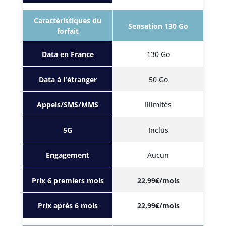
Caractéristiques du
Sensation 130 Go
forfait
Data en France
130 Go
Data à l'étranger
50 Go
Appels/SMS/MMS
Illimités
5G
Inclus
Engagement
Aucun
Prix 6 premiers mois
22,99€/mois
Prix après 6 mois
22,99€/mois