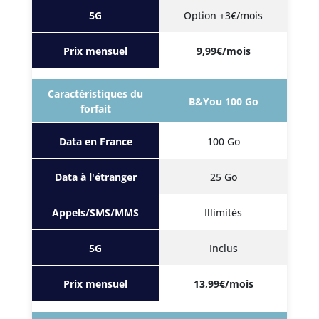
5G
Option +3€/mois
Prix mensuel
9,99€/mois
Caractéristiques du
B&You 100 Go
forfait
Data en France
100 Go
Data à l'étranger
25 Go
Appels/SMS/MMS
Illimités
5G
Inclus
Prix mensuel
13,99€/mois