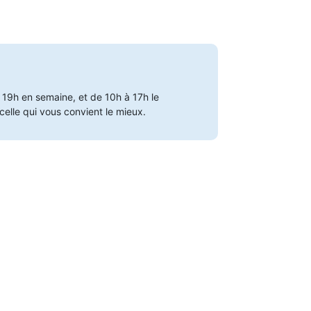
19h en semaine, et de 10h à 17h le
 celle qui vous convient le mieux.