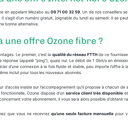
zone en appelant Mezabo au
09 71 00 32 59
. Un de nos conseillers se
Il s’agit d’un numéro gratuit, joignable du lundi au samedi. Il se peut
ne bonne alternative.
 une offre Ozone fibre ?
ntages. Le premier, c’est la
qualité du réseau FTTH
de ce fournisseu
 réponse (appelé “ping”), quasi nul. Le débit de 1 Gbit/s en émissio
ier d’une connexion à la fois fluide et stable, peu importe l’offre à 
même inclut pour tous les nouveaux abonnés.
seur d’accès insiste sur l’accompagnement qu’il propose à chacun de 
e fonctionnelle, Ozone dispose d’un
service client très disponible
et
oncernant votre abonnement, il vous sera alors possible d’obtenir rap
achez que vous ne recevrez
qu’une seule facture mensuelle
pour vo