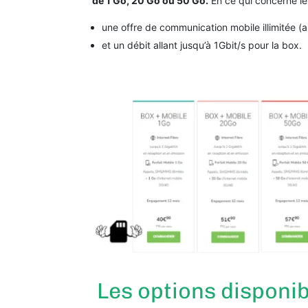
de 1 Go, 20 Go ou 50 Go.
En ce qui concerne les
une offre de communication mobile illimitée (
et un débit allant jusqu’à 1Gbit/s pour la box.
Les options disponib