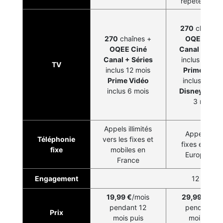
répéteur Wi-
270
chaînes
270
chaînes +
OQEE Ciné
OQEE Ciné
Canal + Séri
Canal + Séries
inclus 12 moi
TV
inclus 12 mois
Prime Vidé
Prime Vidéo
inclus 6 moi
inclus 6 mois
Disney+
incl
3 mois
Appels illimités
Appels illim
Téléphonie
vers les fixes et
fixes en Fra
fixe
mobiles en
Européenne
France
Engagement
12 mois
19,99 €
/mois
29,99 €
/moi
pendant 12
pendant 12
Prix
mois puis
mois puis