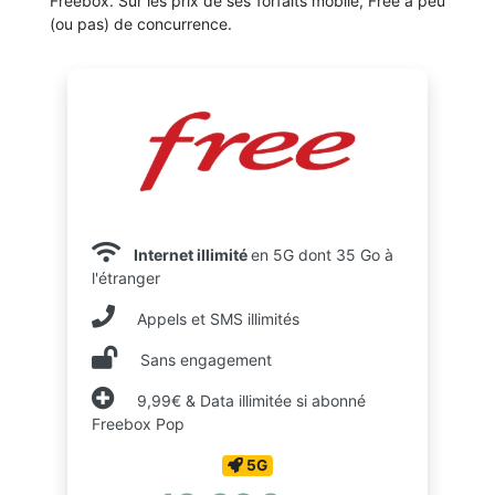
Freebox. Sur les prix de ses forfaits mobile, Free a peu
(ou pas) de concurrence.
Internet illimité
en 5G dont 35 Go à
l'étranger
Appels et SMS illimités
Sans engagement
9,99€ & Data illimitée si abonné
Freebox Pop
5G