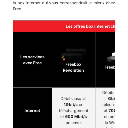
la box internet qui vous correspondrait le mieux chez
Free.
Les offres box internet chez Fre
Les services
avec Free
Freebox
Freebox Po
Revolution
Débits jusqu’
Débits jusqu’à
Gbit/s
en
1Gbit/s
en
téléchargeme
Internet
téléchargement
et
700 Mbit/
et
600 Mbit/s
en envoi ave
en envoi
le Wi-Fi 6 + 