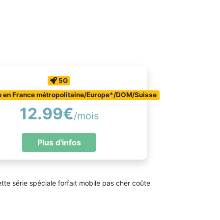
5G
o en France métropolitaine/Europe*/DOM/Suisse
12.99€
/mois
Plus d'infos
te série spéciale forfait mobile pas cher coûte