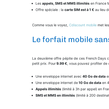
Les
appels, SMS et MMS illimités
en France M
Offre spéciale : la
carte SIM est à 1 €
au lieu d
Comme vous le voyez,
Cdiscount mobile
met les
Le forfait mobile s
La deuxième offre pépite de ces French Days c
petit prix. Pour
9.99 €
, vous pouvez profiter de c
Une enveloppe internet avec
40 Go de data
en
Une enveloppe internet de
10 Go de data
en 4
Appels illimités
(limité à 3h par appel) en Fra
SMS et MMS en illimités
(limité à 200 destina