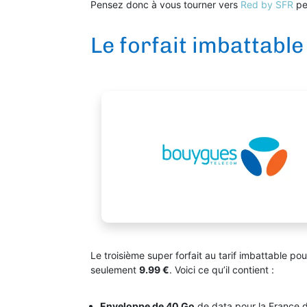
Pensez donc à vous tourner vers
Red by SFR
pe
Le forfait imbattabl
Le troisième super forfait au tarif imbattable po
seulement
9.99 €
. Voici ce qu’il contient :
Enveloppe de 40 Go
de data pour la France d