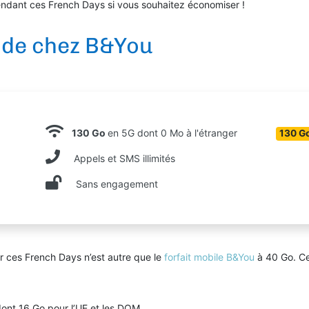
ndant ces French Days si vous souhaitez économiser !
e de chez B&You
130 Go
en 5G dont 0 Mo à l'étranger
130 G
Appels et SMS illimités
Sans engagement
ur ces French Days n’est autre que le
forfait mobile B&You
à 40 Go. Cet
ont 16 Go pour l’UE et les DOM,