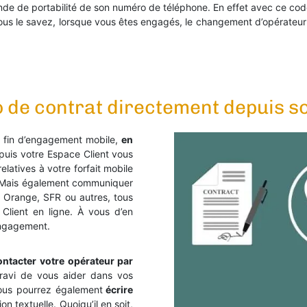
de de portabilité de son numéro de téléphone. En effet avec ce co
us le savez, lorsque vous êtes engagés, le changement d’opérateur
o de contrat directement depuis s
de fin d’engagement mobile,
en
epuis votre Espace Client vous
latives à votre forfait mobile
… Mais également communiquer
t Orange, SFR ou autres, tous
Client en ligne. À vous d’en
 engagement.
ontacter votre opérateur par
a ravi de vous aider dans vos
ous pourrez également
écrire
on textuelle. Quoiqu’il en soit,