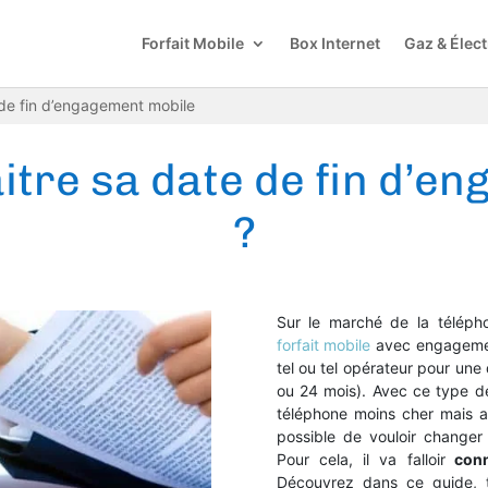
Forfait Mobile
Box Internet
Gaz & Élect
 de fin d’engagement mobile
tre sa date de fin d’en
?
Sur le marché de la télépho
forfait mobile
avec engagemen
tel ou tel opérateur pour une 
ou 24 mois). Avec ce type de 
téléphone moins cher mais a
possible de vouloir changer
Pour cela, il va falloir
conn
Découvrez dans ce guide, t