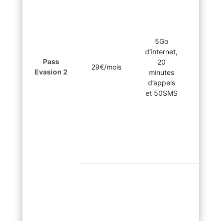
Col
Costa
Sal
5Go
Equ
d’internet,
Pol
Pass
20
fra
29€/mois
Evasion 2
minutes
Guat
d’appels
Hon
et 50SMS
I
Nica
O
Pa
Repu
domin
Ur
Afgha
Biél
Cam
Cap
Gu