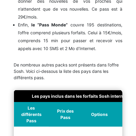
donner des nouvelles de vos proches qui
n’attendent que de vos nouvelles. Ce pass est à
29€/mois.
Enfin,
le “Pass Monde”
couvre 195 destinations,
l’offre comprend plusieurs forfaits. Celui à 15€/mois,
comprends
15 min pour passer et recevoir vos
appels avec 10 SMS et 2 Mo
d’Internet.
De nombreux autres packs sont présents dans l’offre
Sosh. Voici ci-dessous la liste des pays dans les
différents pass.
Les pays inclus dans les forfaits Sosh internation
Les
Prix des
différents
Options
Desti
Pass
Pass
Afri