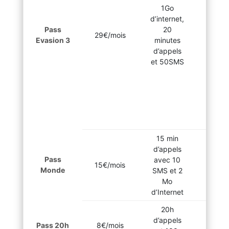
Equa
1Go
Kaza
d’internet,
Pak
Pass
20
29€/mois
Par
Evasion 3
minutes
Phil
d’appels
Sri
et 50SMS
S
Vinc
Gren
T
Ven
15 min
d’appels
Pass
avec 10
15€/mois
Monde
SMS et 2
Mo
d’Internet
20h
d’appels
Etats
Pass 20h
8€/mois