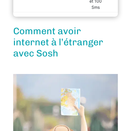
et 100
Ca
Sms
Comment avoir
internet à l’étranger
avec Sosh