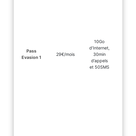
Bissa
Kong
Ind
Israë
Jor
Ke
Ko
10Go
Ko
d’Internet,
Pass
Li
29€/mois
30min
Evasion 1
Ma
d’appels
Mada
et 50SMS
Malais
Ma
Mau
Mex
Mol
Mont
Moza
N
Ni
Nou
Zél