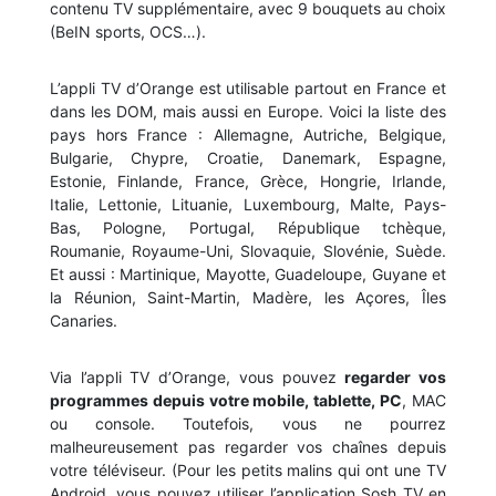
contenu TV supplémentaire, avec 9 bouquets au choix
(BeIN sports, OCS…).
L’appli TV d’Orange est utilisable partout en France et
dans les DOM, mais aussi en Europe. Voici la liste des
pays hors France : Allemagne, Autriche, Belgique,
Bulgarie, Chypre, Croatie, Danemark, Espagne,
Estonie, Finlande, France, Grèce, Hongrie, Irlande,
Italie, Lettonie, Lituanie, Luxembourg, Malte, Pays-
Bas, Pologne, Portugal, République tchèque,
Roumanie, Royaume-Uni, Slovaquie, Slovénie, Suède.
Et aussi : Martinique, Mayotte, Guadeloupe, Guyane et
la Réunion, Saint-Martin, Madère, les Açores, Îles
Canaries.
Via l’appli TV d’Orange, vous pouvez
regarder vos
programmes depuis votre mobile, tablette, PC
, MAC
ou console. Toutefois, vous ne pourrez
malheureusement pas regarder vos chaînes depuis
votre téléviseur. (Pour les petits malins qui ont une TV
Android, vous pouvez utiliser l’application Sosh TV en