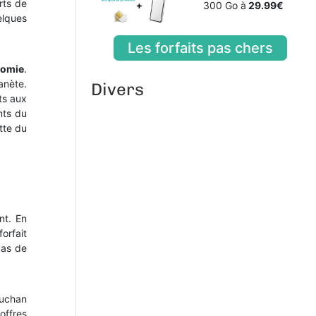
rts de
300 Go à
29.99€
elques
Les forfaits pas chers
nomie
.
anète.
Divers
nts aux
nts du
tte du
nt. En
orfait
pas de
Auchan
offres