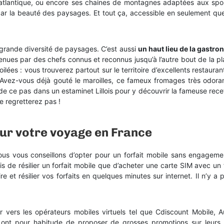
 atlantique, ou encore ses chaines de montagnes adaptées aux spo
 par la beauté des paysages. Et tout ça, accessible en seulement qu
grande diversité de paysages. C’est aussi
un haut lieu de la gastro
enues par des chefs connus et reconnus jusqu’à l’autre bout de la pl
ilées : vous trouverez partout sur le territoire d’excellents restaura
s. Avez-vous déjà gouté le maroilles, ce fameux fromages très odora
 de ce pas dans un estaminet Lillois pour y découvrir la fameuse rece
e regretterez pas !
our votre voyage en France
us vous conseillons d’opter pour un forfait mobile sans engageme
uis de résilier un forfait mobile que d’acheter une carte SIM avec un f
et résilier vos forfaits en quelques minutes sur internet. Il n’y a 
er vers les opérateurs mobiles virtuels tel que Cdiscount Mobile, 
ont pour habitude de proposer de grosses promotions sur leurs 