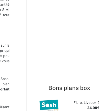
antité
e SIM,
à tout
sur la
ge qui
té peu
e vous
 Sosh.
z bien
Bons plans box
forfait
Fibre, Livebox à
lisant
24.99€