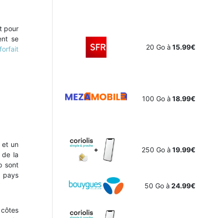
t pour
ent se
20 Go à
15.99€
forfait
100 Go à
18.99€
 et un
250 Go à
19.99€
 de la
p sont
e pays
50 Go à
24.99€
 côtes