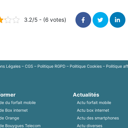
3.2/5 - (6 votes)
ons Légales
–
CGS
–
Politique RGPD
–
Politique Cookies
–
Politique aff
former
Actualités
de du forfait mobile
Actu forfait mobile
de Box internet
Actu box internet
de Orange
Actu des smartphones
de Bouygues Telecom
Actu diverses