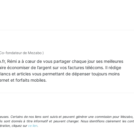
Co-fondateur de Mezabo
)
fr, Rémi a à cœur de vous partager chaque jour ses meilleures
faire économiser de l’argent sur vos factures télécoms. Il rédige
blancs et articles vous permettant de dépenser toujours moins
ernet et forfaits mobiles.
geuses. Certains de nos liens sont suivis et peuvent générer une commission pour Mezabo,
és sont donnés à titre informatif et peuvent changer. Nous identifions clairement les con
ération, cliquez sur
ce lien
.