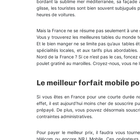
bordant la sublime mer méditerranée, sa façade
glisse, les touristes sont bien souvent subjugués
heures de voitures.
Mais la France ne se résume pas seulement à une 
Vous y trouverez les meilleures tables du monde t
Et le bien manger ne se limite pas qu’aux tables éto
spécialités locales, et aux tarifs plus abordable
Nord de la France ? Si ce n’est pas le cas, foncez
poulet gratiné au maroilles. Croyez-nous, vous ne l
Le meilleur forfait mobile p
Si vous êtes en France pour une courte durée no
effet, il est aujourd’hui moins cher de souscrire p
prépayé. De plus, vous pouvez désormais souscrire 
contraintes administratives.
Pour payer le meilleur prix, il faudra vous tourn
télécom ou encore NRJ Mobile. Ces opérateurs 