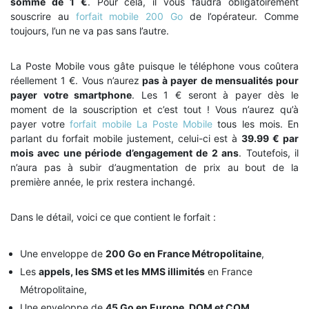
somme de 1 €
. Pour cela, il vous faudra obligatoirement
souscrire au
forfait mobile 200 Go
de l’opérateur. Comme
toujours, l’un ne va pas sans l’autre.
La Poste Mobile vous gâte puisque le téléphone vous coûtera
réellement 1 €. Vous n’aurez
pas à payer de mensualités pour
payer votre smartphone
. Les 1 € seront à payer dès le
moment de la souscription et c’est tout ! Vous n’aurez qu’à
payer votre
forfait mobile La Poste Mobile
tous les mois. En
parlant du forfait mobile justement, celui-ci est à
39.99 € par
mois avec une période d’engagement de 2 ans
. Toutefois, il
n’aura pas à subir d’augmentation de prix au bout de la
première année, le prix restera inchangé.
Dans le détail, voici ce que contient le forfait :
Une enveloppe de
200 Go en France Métropolitaine
,
Les
appels, les SMS et les MMS illimités
en France
Métropolitaine,
Une enveloppe de
45 Go en Europe, DOM et COM