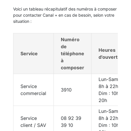
Voici un tableau récapitulatif des numéros à composer
pour contacter Canal + en cas de besoin, selon votre
situation :
Numéro
de
Heures
Service
téléphone
d'ouverture
à
composer
Lun-Sam :
Service
8h à 22h
3910
commercial
Dim : 10h à
20h
Lun-Sam :
Service
08 92 39
8h à 22h
client / SAV
39 10
Dim : 10h à