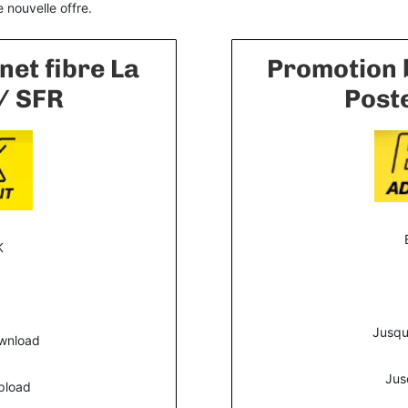
 nouvelle offre.
net fibre La
Promotion 
/ SFR
Post
K
Jusqu
wnload
Jus
pload