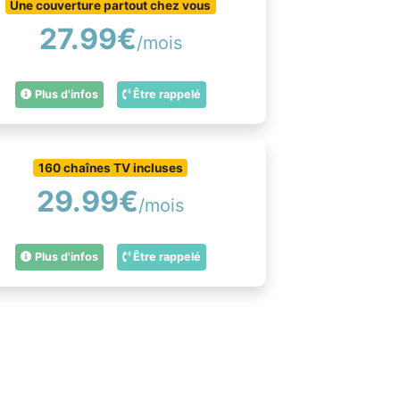
Une couverture partout chez vous
27.99€
/mois
Plus d'infos
Être rappelé
160 chaînes TV incluses
29.99€
/mois
Plus d'infos
Être rappelé