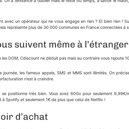
 On a tendance à oublier mais le reste du temps, à savoir le matin
nt avec un opérateur qui ne vous engage en rien ? Et bien rien ! S
Cela représente plus de 30 000 communes en France connectées à s
ous suivent même à l’étranger
 les DOM, Cdiscount ne déduit pas mais au contraire vous rajoute 1
 la journée, les fameux appels, SMS et MMS sont illimités. On préc
acturation n’est à craindre.
t se positionne très bien. Vous avez 60Go pour seulement 9,99€/m
 à Spotify et seulement 1€ de plus que celui de Netflix !
oir d’achat