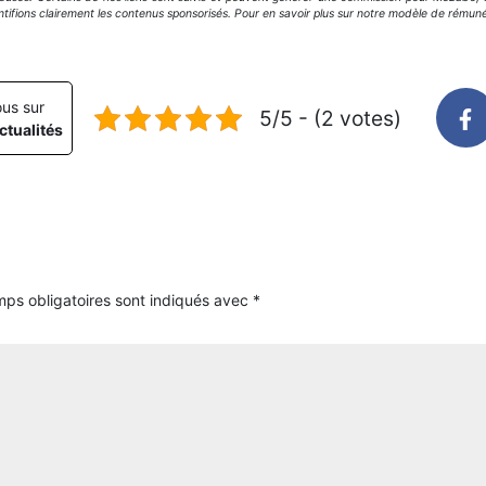
ntifions clairement les contenus sponsorisés. Pour en savoir plus sur notre modèle de rémuné
us sur
5/5 - (2 votes)
ctualités
ps obligatoires sont indiqués avec
*