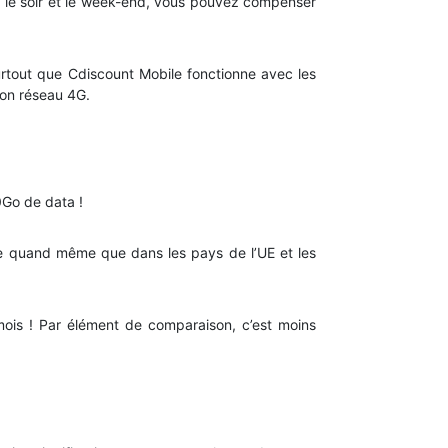
, le soir et le week-end, vous pouvez compenser
urtout que Cdiscount Mobile fonctionne avec les
on réseau 4G.
0Go de data !
ise quand même que dans les pays de l’UE et les
ois ! Par élément de comparaison, c’est moins