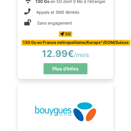
130 Go
en 5G dont 0 Mo à l'étranger
Appels et SMS illimités
Sans engagement
5G
130 Go en France métropolitaine/Europe*/DOM/Suisse
12.99€
/mois
Plus d'infos