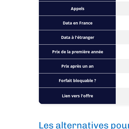
Appels
Data en France
Data à l'étranger
Prix de la première année
Prix après un an
Forfait bloquable ?
Lien vers l'offre
Les alternatives po