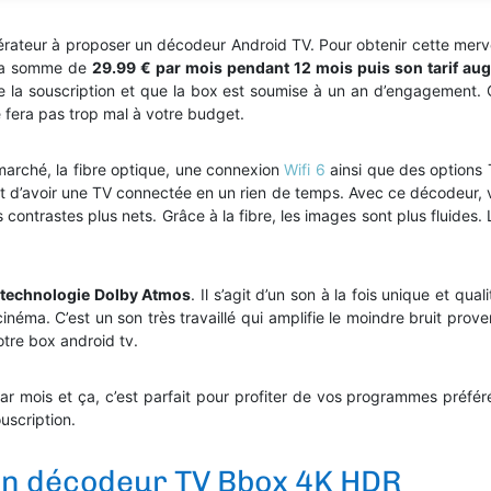
ateur à proposer un décodeur Android TV. Pour obtenir cette merveill
 la somme de
29.99 € par mois pendant 12 mois puis son tarif au
e la souscription et que la box est soumise à un an d’engagement. C
e fera pas trop mal à votre budget.
marché, la fibre optique, une connexion
Wifi 6
ainsi que des options 
t d’avoir une TV connectée en un rien de temps. Avec ce décodeur, 
 contrastes plus nets. Grâce à la fibre, les images sont plus fluides. 
a technologie Dolby Atmos
. Il s’agit d’un son à la fois unique et qua
ma. C’est un son très travaillé qui amplifie le moindre bruit pro
tre box android tv.
par mois et ça, c’est parfait pour profiter de vos programmes préfé
uscription.
on décodeur TV Bbox 4K HDR