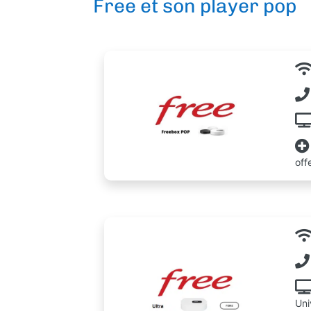
Free et son player pop
off
Uni