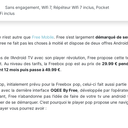
Sans engagement, Wifi 7, Répéteur Wifi 7 inclus, Pocket
Fi inclus
v n’est autre que
Free Mobile
. Free s’est largement
démarqué de ses 
Free ne fait pas les choses à moitié et dispose de deux offres Android
as de l’Android TV avec son player révolution, Free propose cette 
 Au niveau des tarifs, la Freebox pop est au prix de
29.99 € pend
t 12 mois puis passe à 49.99 €
.
pop, initialement prévu pour la Freebox pop, celui-ci fait aussi par
 avec la dernière interface
OQEE By Free
, développée par l’opérate
nt, Free n’abandonne pas l’idée de faire de votre tv une android tv. 
nuer de se démarquer. C’est pourquoi le player pop propose une naviga
player vous pourrez avoir :