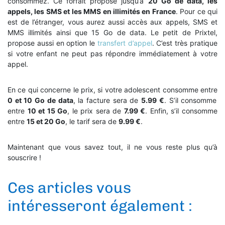
consommez. Ce forfait propose jusqu’à
20 Go de data, les
appels, les SMS et les MMS en illimités en France
. Pour ce qui
est de l’étranger, vous aurez aussi accès aux appels, SMS et
MMS illimités ainsi que 15 Go de data. Le petit de Prixtel,
propose aussi en option le
transfert d’appel
. C’est très pratique
si votre enfant ne peut pas répondre immédiatement à votre
appel.
En ce qui concerne le prix, si votre adolescent consomme entre
0 et 10 Go de data
, la facture sera de
5.99 €
. S’il consomme
entre
10 et 15 Go
, le prix sera de
7.99 €
. Enfin, s’il consomme
entre
15 et 20 Go
, le tarif sera de
9.99 €
.
Maintenant que vous savez tout, il ne vous reste plus qu’à
souscrire !
Ces articles vous
intéresseront également :