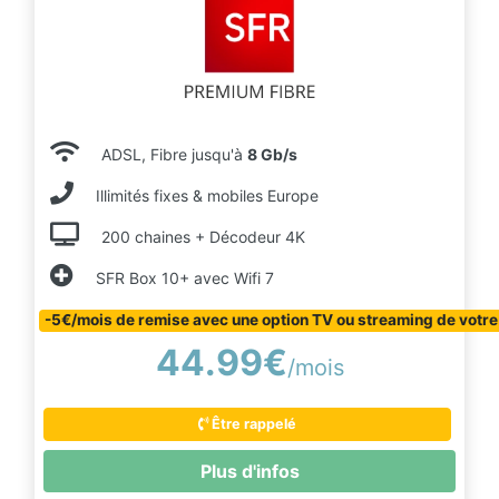
ADSL, Fibre jusqu'à
8 Gb/s
Illimités fixes & mobiles Europe
200 chaines + Décodeur 4K
SFR Box 10+ avec Wifi 7
-5€/mois de remise avec une option TV ou streaming de votre
44.99€
/mois
Être rappelé
Plus d'infos