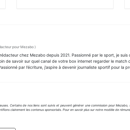
acteur pour Mezabo
)
i, rédacteur chez Mezabo depuis 2021. Passionné par le sport, je sui
soin de savoir sur quel canal de votre box internet regarder le match c
ssionné par l’écriture, j’aspire à devenir journaliste sportif pour la pr
geuses. Certains de nos liens sont suivis et peuvent générer une commission pour Mezabo, s
ntifions clairement les contenus sponsorisés. Pour en savoir plus sur notre modèle de rémuné