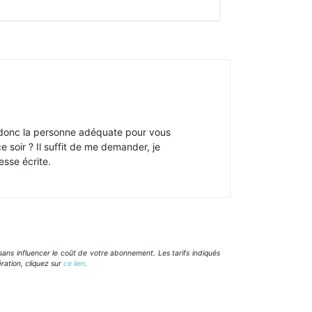
s donc la personne adéquate pour vous
e soir ? Il suffit de me demander, je
esse écrite.
ans influencer le coût de votre abonnement. Les tarifs indiqués
ration, cliquez sur
ce lien
.