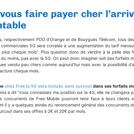
vous faire payer cher l’arri
ntable
s, respectivement PDG d’Orange et de Bouygues Télécom, tous de
es commerciales 5G sera correlée à une augmentation du tarif mensu
 plus chaque mois”. Plus question donc de vendre à la pelle des fo
du moins, pas avec la 5G. On peut donc imaginer soit des forfaits m
iques vendu peu chers comme aujourd’hui mais avec la possibilité d’a
facture chaque mois.
que
chez Free la 5G sera incluse sans surcout
dans ses forfaits m
oms a dit “vous connaissez ma position sur la 4G, elle ne changera p
concurrents de Free Mobile pourront tenir face à leurs clients e
ent il y a quelques année du renoncement général des concurrents d
surcout dans ses offres à 2€ et 20€ par mois.