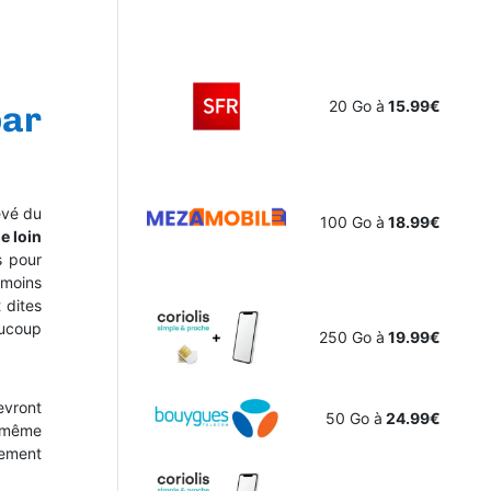
20 Go à
15.99€
par
evé du
100 Go à
18.99€
e loin
s pour
 moins
 dites
aucoup
250 Go à
19.99€
evront
50 Go à
24.99€
a même
iement