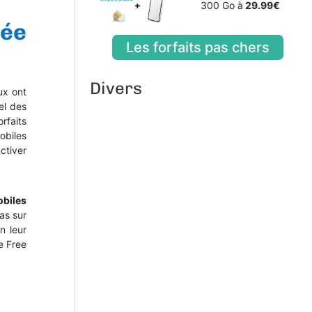
300 Go à
29.99€
vée
Les forfaits pas chers
Divers
ux ont
el des
rfaits
obiles
ctiver
obiles
as sur
n leur
e Free