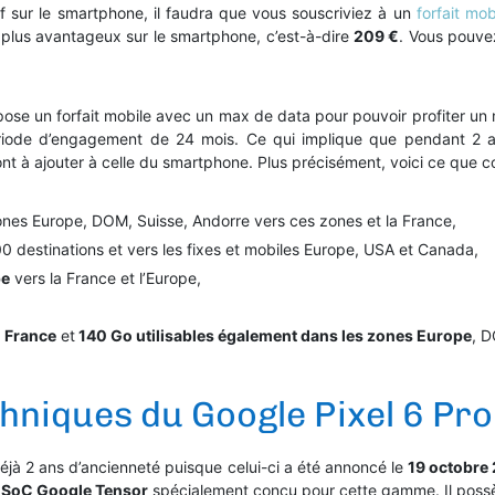
tif sur le smartphone, il faudra que vous souscriviez à un
forfait mo
le plus avantageux sur le smartphone, c’est-à-dire
209 €
. Vous pouvez
opose un forfait mobile avec un max de data pour pouvoir profiter u
riode d’engagement de 24 mois. Ce qui implique que pendant 2 a
ont à ajouter à celle du smartphone. Plus précisément, voici ce que co
ones Europe, DOM, Suisse, Andorre vers ces zones et la France,
100 destinations et vers les fixes et mobiles Europe, USA et Canada,
pe
vers la France et l’Europe,
n France
et
140 Go utilisables également dans les zones Europe
, D
hniques du Google Pixel 6 Pro
éjà 2 ans d’ancienneté puisque celui-ci a été annoncé le
19 octobre
SoC Google Tensor
spécialement conçu pour cette gamme. Il pos