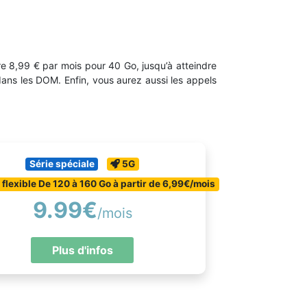
tre 8,99 € par mois pour 40 Go, jusqu’à atteindre
ans les DOM. Enfin, vous aurez aussi les appels
Série spéciale
5G
t flexible De 120 à 160 Go à partir de 6,99€/mois
9.99€
/mois
Plus d'infos