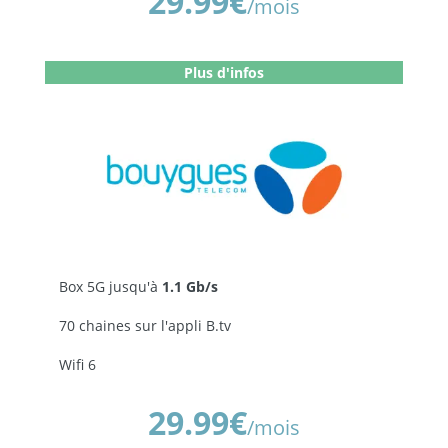
29.99€
/mois
Être rappelé
Plus d'infos
Box 5G jusqu'à
1.1 Gb/s
70 chaines sur l'appli B.tv
Wifi 6
Réservé aux -26 ans
29.99€
/mois