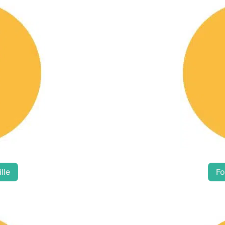
lle
Fo