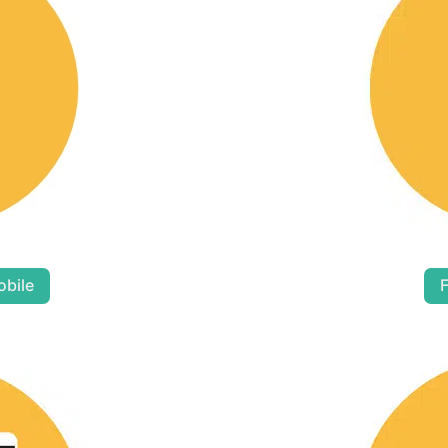
obile
F