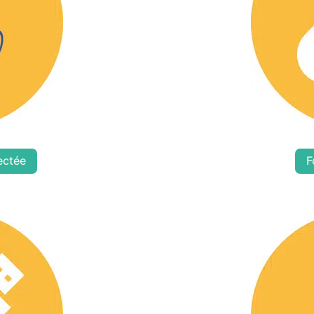
ectée
F