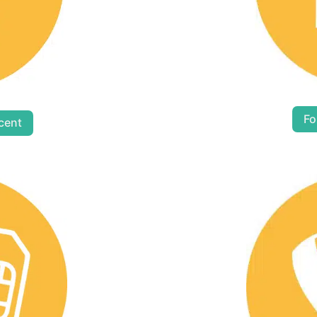
Fo
cent