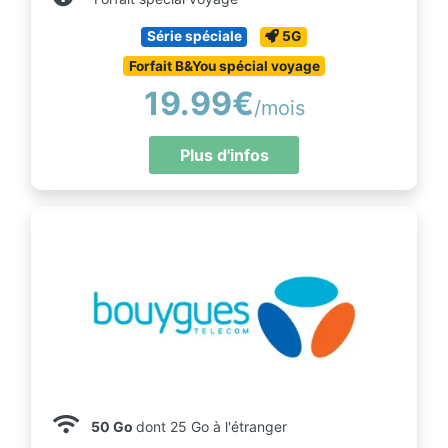
Série spéciale
5G
Forfait B&You spécial voyage
19.99€
/mois
Plus d'infos
50 Go
dont 25 Go à l'étranger